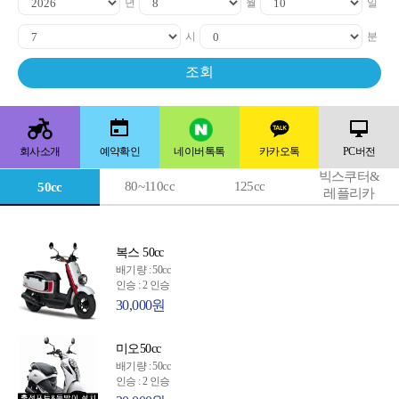
년
월
일
시
분
회사소개
예약확인
네이버톡톡
카카오톡
PC버전
빅스쿠터&
80~110cc
125cc
50cc
레플리카
복스 50cc
배기량 : 50cc
인승 : 2 인승
30,000원
미오50cc
배기량 : 50cc
인승 : 2 인승