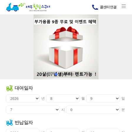
콜센터연결
대여일자
년
월
일
시
분
반납일자